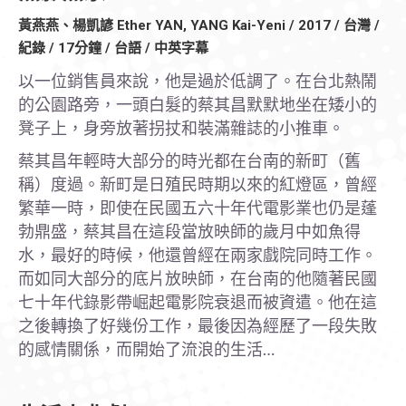
黃燕燕、楊凱諺 Ether YAN, YANG Kai-Yeni / 2017 / 台灣 /
紀錄 / 17分鐘 / 台語 / 中英字幕
以一位銷售員來說，他是過於低調了。在台北熱鬧
的公園路旁，一頭白髮的蔡其昌默默地坐在矮小的
凳子上，身旁放著拐扙和裝滿雜誌的小推車。
蔡其昌年輕時大部分的時光都在台南的新町（舊
稱）度過。新町是日殖民時期以來的紅燈區，曾經
繁華一時，即使在民國五六十年代電影業也仍是蓬
勃鼎盛，蔡其昌在這段當放映師的歲月中如魚得
水，最好的時候，他還曾經在兩家戲院同時工作。
而如同大部分的底片放映師，在台南的他隨著民國
七十年代錄影帶崛起電影院衰退而被資遣。他在這
之後轉換了好幾份工作，最後因為經歷了一段失敗
的感情關係，而開始了流浪的生活…