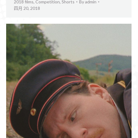
2018 films
,
Competition
,
Shorts
By
admin
四月 20, 2018