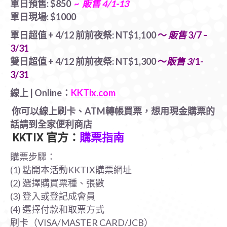
單日預售: $850
~
販售
4/1-13
單日現場: $1000
單日超值 + 4/12 前前夜祭: NT$1,100
～
販售
3/7 –
3/31
雙日超值 + 4/12 前前夜祭: NT$1,300
～
販售 3
/1-
3/31
線上 | Online：
KKTix.com
你可以線上刷卡、ATM轉帳買票，想用現金購票的
話請到全家便利商店
KKTIX 官方：
購票指南
購票步驟：
(1) 點開本活動KKTIX購票網址
(2) 選擇購買票種、張數
(3) 登入或登記成會員
(4) 選擇付款和取票方式
刷卡（VISA/MASTER CARD/JCB）