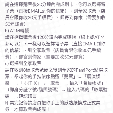
請在選擇購票後30分鐘內完成刷卡，你可以選擇電
子票（直接EMAIL到你的信箱）、到全家取票（店
員會跟你收30元手續費）、郵寄到你家（需要加收
50元郵資）
b) ATM轉帳
請在選擇購票後120分鐘內完成轉帳（線上或ATM
都可以），一樣可以選擇電子票（直接EMAIL到你
的信箱）、到全家取票（店員會跟你收30元手續
費）、郵寄到你家（需要加收50元郵資）
c) 選擇到全家取票
請在收到8碼取票號碼之後到全家的FamiPort點選取
票，舉起你的手指依序點選「購票」→「展演娛
樂」→「KKTIX」→「取票」→ 輸入「會員帳號」
（即身分証字號/護照號碼）→ 輸入八碼的「取票號
碼」→確認印票
印票完記得請店員把你手上的感熱紙換成正式票
券，才算取票完成喔！