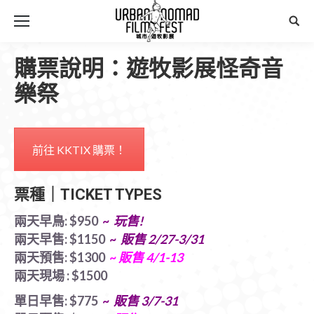
Sear
購票說明：遊牧影展怪奇音
樂祭
前往 KKTIX 購票！
票種｜TICKET TYPES
兩天早鳥: $950
~
玩售!
兩天早售: $1150
~
販售 2/27-3/31
兩天預售: $1300
~
販售
4/1-13
兩天現場 : $1500
單日早售: $775
~
販售
3/7-31