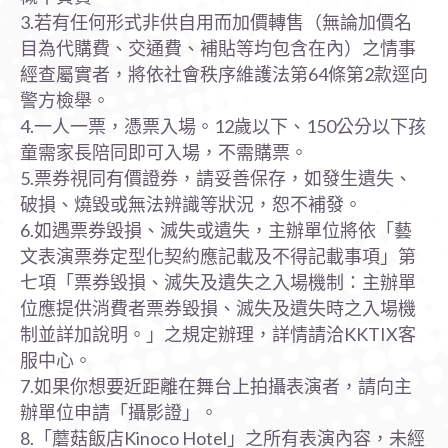
3.若有任何形式非供自用而加價轉售（無論加價名
目為代購費、交通費、補貼等均包含在內）之情事
經查屬實者，將依社會秩序維護法第64條第2款逕向
警方檢舉。
4.一人一票，憑票入場。12歲以下、150公分以下孩
童需家長陪同即可入場，不需購票。
5.票券視同有價證券，請妥善保存，如發生遺失、
破損、燒毀或無法辨識等狀況，恕不補發。
6.如遇票券毀損、滅失或遺失，主辦單位將依「藝
文表演票券定型化契約應記載及不得記載事項」第
七項「票券毀損、滅失及遺失之入場機制：主辦單
位應提供消費者票券毀損、滅失及遺失時之入場機
制並詳加說明。」之規定辦理，詳情請洽KKTIX客
服中心。
7.如果你想要近距離在舞台上拍攝表演者，請向主
辦單位申請「攝影證」。
8.「蘑菇飯店Kinoco Hotel」之所有表演內容，未經