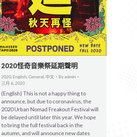
2020怪奇音樂祭延期聲明
2020
,
English
,
General
,
中文
By
admin
三月 6, 2020
(English) This is not a happy thing to
announce, but due to coronavirus, the
2020 Urban Nomad Freakout Festival will
be delayed until later this year. We hope
to bring the full festival back in the
autumn, and will announce new dates