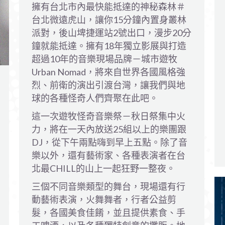
擁有台北市內最快能抵達的神秘森林＃
台北微遠虎山，讓你15分鐘內置身叢林
派對，後山埤捷運站2號出口，漫步20分
鐘就能抵達。擁有18年獨立影展與打造
超過10年的音樂現場品牌－城市遊牧
Urban Nomad，將來自世界各國風格強
烈、前衛的演出引渡台灣，讓我們與地
球的各種怪奇人們齊聚在此吧。
這一次遊牧怪奇音樂祭－秋日祭集中火
力，將在一天內放送25組以上的樂團跟
DJ，從下午兩點嗨到早上五點。除了音
樂以外，還有藝術家、各種表演者在台
北最CHILL的山上一起狂野一整夜。
三個不同音樂類型的舞台，現場還有行
動藝術表演，火舞舞者，行者公益剪
髮，各國美食佳餚，並且提供素食、手