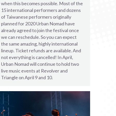
when this becomes possible. Most of the
15 international performers and dozens
of Taiwanese performers originally
planned for 2020 Urban Nomad have
already agreed to join the festival once
we can reschedule. So you can expect
the same amazing, highly international
lineup. Ticket refunds are available. And
not everything is cancelled! In April,
Urban Nomad will continue to hold two
live music events at Revolver and
Triangle on April 9 and 10.