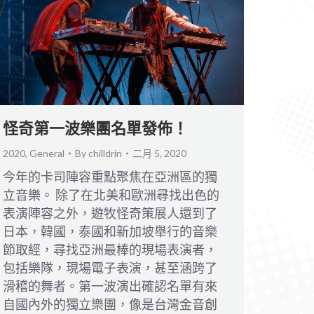
怪奇第一波樂團名單發佈！
2020
,
General
By
chilldrin
二月 5, 2020
今年的卡司陣容重點聚焦在亞洲區的獨
立音樂。 除了在北美和歐洲尋找出色的
表演陣容之外，遊牧怪奇策展人還到了
日本，韓國，泰國和新加坡舉行的音樂
節取經，尋找亞洲最棒的現場表演者，
包括樂隊，現場電子表演，甚至涵跨了
滑稽的舞者。第一波演出確認名單有來
自國內外的獨立樂團，像是台灣金音創