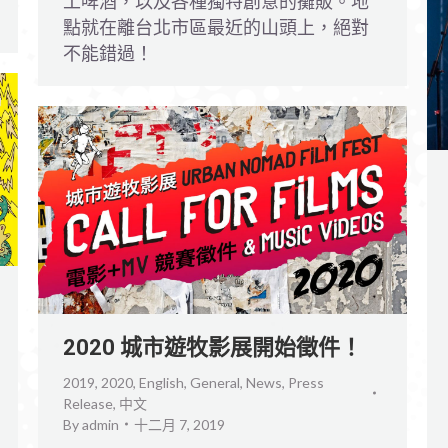
工啤酒，以及各種獨特創意的攤販。地
點就在離台北市區最近的山頭上，絕對
不能錯過！
2020 城市遊牧影展開始徵件！
2019
,
2020
,
English
,
General
,
News
,
Press
Release
,
中文
By
admin
十二月 7, 2019