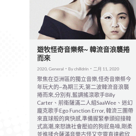
遊牧怪奇音樂祭~ 韓流音浪襲捲
而來
2020
,
General
By
chilldrin
二月 11, 2020
聚焦在亞洲區的獨立音樂,怪奇音樂祭今
年玩大的~為期三天,第二波韓流音浪襲
捲而來,分別有,藍調搖滾歌手Billy
Carter、前衛薩滿二人組SaaWee、迷幻
龐克歌手Ego Function Error, 韓流三團帶
來直球般的爽快感,準備握緊拳頭迎接韓
式高潮,來怒譙社會壓迫的狗屁島噪,剛柔
並進揉合薩滿音樂古怪又空靈直達歡欣