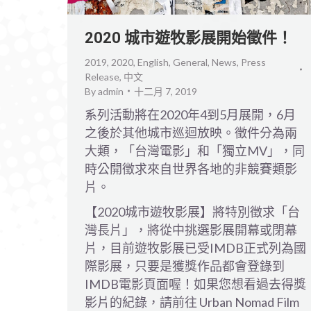
2020 城市遊牧影展開始徵件！
2019
,
2020
,
English
,
General
,
News
,
Press
Release
,
中文
By
admin
十二月 7, 2019
系列活動將在2020年4到5月展開，6月
之後於其他城市巡迴放映。徵件分為兩
大類，「台灣電影」和「獨立MV」，同
時公開徵求來自世界各地的非競賽類影
片。
【2020城市遊牧影展】將特別徵求「台
灣長片」，將從中挑選影展開幕或閉幕
片，目前遊牧影展已受IMDB正式列為國
際影展，只要是獲獎作品都會登錄到
IMDB電影頁面喔！如果您想看過去得獎
影片的紀錄，請前往 Urban Nomad Film