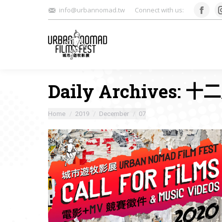
info@urbannomad.tw
Connect with us:
Face
Daily Archives:
十二月
You are here:
Home
2019
December
07