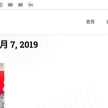
book
Instagram
YouTube
YouTube
Linkedin
首頁
首頁
 7, 2019