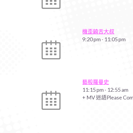
機歪饒舌大叔
9:20 pm
-
11:05 pm
藝般羅曼史
11:15 pm
-
12:55 am
+ MV 迷語Please Co