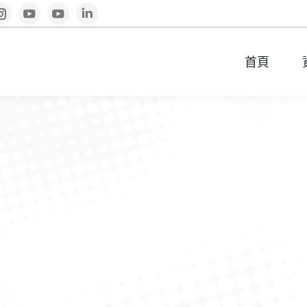
book
Instagram
YouTube
YouTube
Linkedin
首頁
首頁