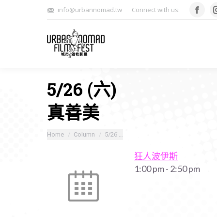
info@urbannomad.tw
Connect with us:
Face
5/26 (六)
真善美
You are here:
Home
Column
5/26 …
狂人波伊斯
1:00 pm
-
2:50 pm