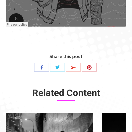
Share this post
Share
Share
Share
Share
with
with
with
with
Twitter
Pinterest
Facebook
Google+
Related Content