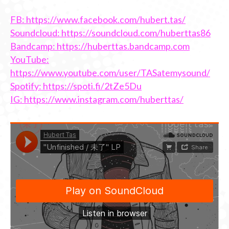
FB:
https://www.facebook.com/hubert.tas/
Soundcloud:
https://soundcloud.com/huberttas86
Bandcamp:
https://huberttas.bandcamp.com
YouTube:
https://www.youtube.com/user/TASatemysound/
Spotify:
https://spoti.fi/2tZe5Du
IG:
https://www.instagram.com/huberttas/