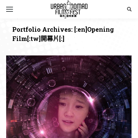
Sear
Portfolio Archives:
[:en]Opening
Film[:tw]開幕片[:]
You are here: