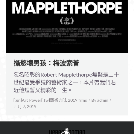
攝慾壞男孩：梅波索普
惡名昭彰的Robert Mapplethorpe無疑是二十
世紀最受爭議的藝術家之一，本片帶我們貼
近他短暫又精彩的一生。
[:en]Art Power[:tw]藝術力[:]
,
2019 films
By
admin
四月 7, 2019