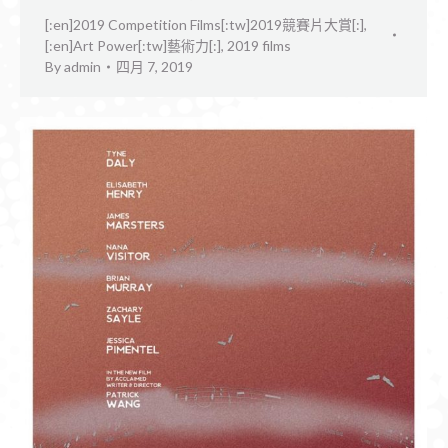
[:en]2019 Competition Films[:tw]2019競賽片大賞[:]
,
[:en]Art Power[:tw]藝術力[:]
,
2019 films
By
admin
四月 7, 2019