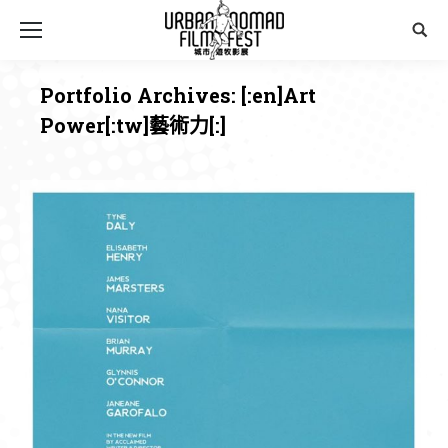
Sear
Portfolio Archives:
[:en]Art
Power[:tw]藝術力[:]
You are here: