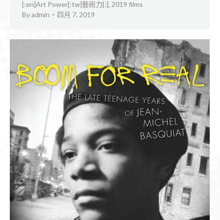
[:en]Art Power[:tw]藝術力[:]
,
2019 films
By
admin
四月 7, 2019