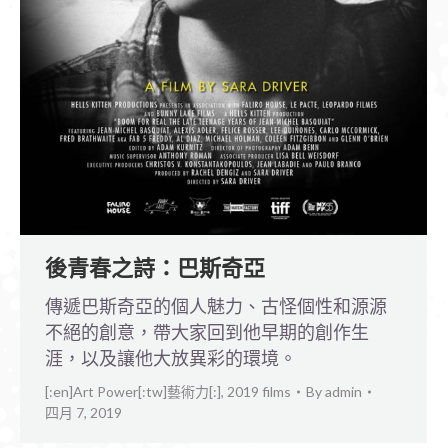
後青春之詩：巴斯奇亞
傳遞巴斯奇亞的個人魅力、古怪個性和源源
不絕的創意，帶大家回到他早期的創作生
涯，以及讓他大放異彩的環境。
[:en]Art Power[:tw]藝術力[:]
,
2019 films
By
admin
四月 7, 2019