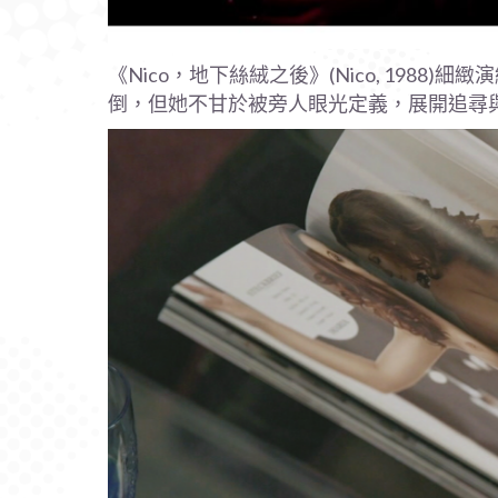
《Nico，地下絲絨之後》(Nico, 198
倒，但她不甘於被旁人眼光定義，展開追尋