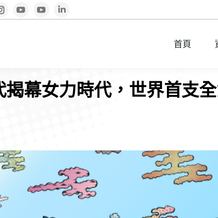
book
Instagram
YouTube
YouTube
Linkedin
首頁
首頁
代揭幕女力時代，世界首支全女子