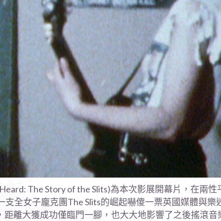
eard: The Story of the Slits)為本次影展開幕片
支全女子龐克團The Slits的崛起嚇傻一票英國媒體與
，距離大獲成功僅臨門一腳，也大大地影響了之後搖滾音