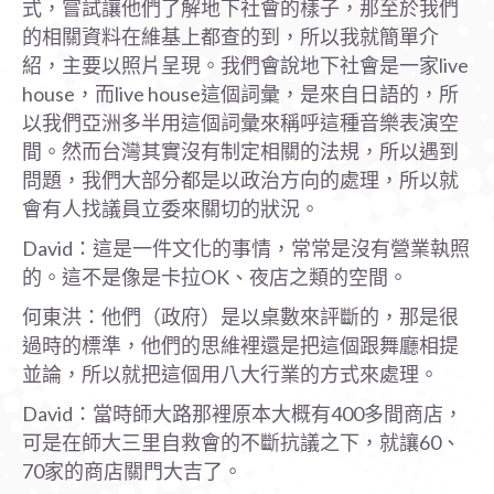
式，嘗試讓他們了解地下社會的樣子，那至於我們
的相關資料在維基上都查的到，所以我就簡單介
紹，主要以照片呈現。我們會說地下社會是一家live
house，而live house這個詞彙，是來自日語的，所
以我們亞洲多半用這個詞彙來稱呼這種音樂表演空
間。然而台灣其實沒有制定相關的法規，所以遇到
問題，我們大部分都是以政治方向的處理，所以就
會有人找議員立委來關切的狀況。
David：這是一件文化的事情，常常是沒有營業執照
的。這不是像是卡拉OK、夜店之類的空間。
何東洪：他們（政府）是以桌數來評斷的，那是很
過時的標準，他們的思維裡還是把這個跟舞廳相提
並論，所以就把這個用八大行業的方式來處理。
David：當時師大路那裡原本大概有400多間商店，
可是在師大三里自救會的不斷抗議之下，就讓60、
70家的商店關門大吉了。