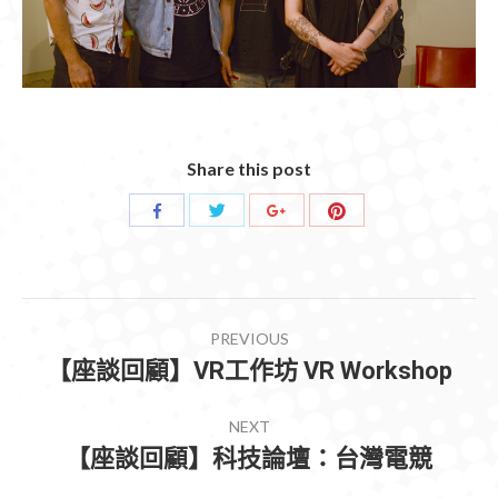
Share this post
Share
Share
Share
Share
with
with
with
with
Twitter
Pinterest
Facebook
Google+
POST
PREVIOUS
NAVIGATION
【座談回顧】VR工作坊 VR Workshop
Previous
post:
NEXT
【座談回顧】科技論壇：台灣電競
Next
post: