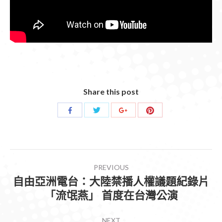
Share this post
Share
Share
Share
Share
with
with
with
with
Twitter
Pinterest
Facebook
Google+
POST
PREVIOUS
NAVIGATION
自由亞洲電台：大陸禁播人權議題紀錄片
Previous
「流氓燕」 首度在台灣公演
post:
NEXT