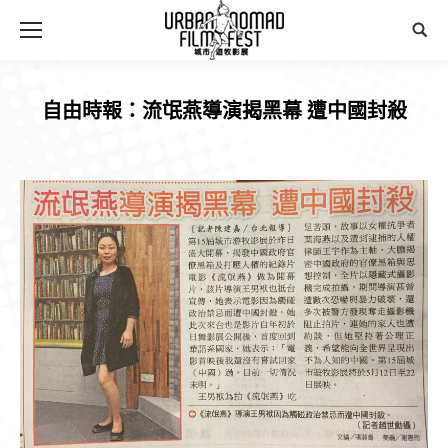
Sear
自由時報：流氓燕導演揭黑幕 遭中國封殺
You are here: