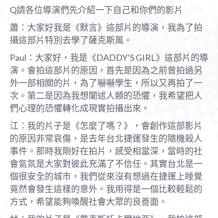
Q請各位導演們先介紹一下自己和你們的影片
蕭：大家好我是《默言》這部片的導演，我為了拍
攝這部片特別去學了薩克斯風。
Paul：大家好，我是《DADDY’S GIRL》這部片的導
演。會拍這部片的原因，首先是因為之前曾拍過另
外一部相關的片，為了嚇嚇學生，所以又再拍了一
次。第二是因為我想闡述人類的恐懼，我希望把人
們心理的恐懼轉化成現實拍攝出來。
江：我的片子是《怎麼了嗎？》，會創作這部影片
的原因非常哀傷，是去年台北捷運發生的隨機殺人
事件。那時我剛好在拍片，感受相當深，當時的社
會氣氛是大家對彼此充滿了不信任。其實台北是一
個很安全的城市，我們從來沒有想過在捷運上睡覺
竟然會發生這樣的意外。我用得是一個比較輕鬆的
方式，希望能夠喚醒社會大眾的良善面。