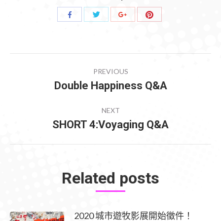
Share
Share
Share
Share
with
with
with
with
Twitter
Pinterest
Facebook
Google+
POST
PREVIOUS
NAVIGATION
Double Happiness Q&A
Previous
post:
NEXT
SHORT 4:Voyaging Q&A
Next
post:
Related posts
2020 城市遊牧影展開始徵件！