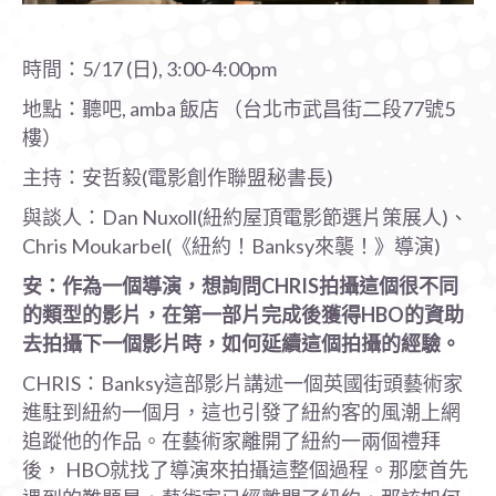
時間：5/17 (日), 3:00-4:00pm
地點：聽吧, amba 飯店 （台北市武昌街二段77號5
樓）
主持：安哲毅(電影創作聯盟秘書長)
與談人：Dan Nuxoll(紐約屋頂電影節選片策展人)、
Chris Moukarbel(《紐約！Banksy來襲！》導演)
安：作為一個導演，想詢問CHRIS
拍攝這個很不同
的類型的影片，在第一部片完成後獲得HBO
的資助
去拍攝下一個影片時，如何延續這個拍攝的經驗。
CHRIS：Banksy這部影片講述一個英國街頭藝術家
進駐到紐約一個月，這也引發了紐約客的風潮上網
追蹤他的作品。在藝術家離開了紐約一兩個禮拜
後， HBO就找了導演來拍攝這整個過程。那麼首先