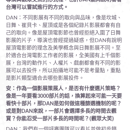
台灣可以嘗試進行的方式。
DAN：不同影展有不同的取向與品味，像是坎城、
日舞、崔貝卡、屋頂或是各個紀錄片影展都會有自
己的取向。像是屋頂電影節也曾經拒絕入圍了日舞
影展的片子，導演也曾經提過疑惑，但DAN有說明
屋頂電影節的理念及美學概念與日舞影展不同。至
於適合台灣電影工作者的影展，全美國有上千個影
展，台灣的動作片、人權片、戲劇都會有不同的影
展可以去投件，所以拍攝地可能不是考量點，重點
是影片類型適合去哪些影展投件。
安：作為一個影展策展人，是否有什麼選片策略？
像是一年要看3000
部片的話，換算起來可能一天要
看快十部片，那DAN
是如何做這種篩選機制的呢？
或是對DAN
來說，一部片會選擇多長的時間去觀
賞？你能忍受一部片多長的時間呢？(
觀眾大笑)
DAN：我們有一個評審團隊可以看片並做初步篩