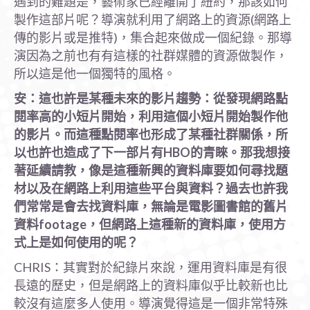
遇到的難題是，藝術家已經離開了紐約，那該如何
製作這部片呢？導演就利用了網路上的資源(網路上
傳的影片或是推特)，集合起來做成一個紀錄。那導
演因為之前也有有這樣的社群媒體的資源做製作，
所以這是他一個獨特的風格。
安：這也許是某種未來的影片趨勢：從發現網路點
閱率高的小短片開始，利用這個小短片開始製作他
的影片。而這種點閱率也形成了某種社群關係，所
以也許也造成了下一部片有HBO
的青睞。那我想接
著延續請教，像是這種新興的資料庫要如何尋找題
材以及在網路上利用這些平台與資料？過去也許我
們常常是會去找資料庫，無論是電影圖書館的舊片
資料footage
，但網路上這種新的資料庫，使用方
式上是如何使用的呢？
CHRIS：其實對於紀錄片來說，運用資料庫是有很
長遠的歷史，但是網路上的資料庫似乎比較新也比
較沒有這麼多人使用。導演覺得這是一個非常特殊