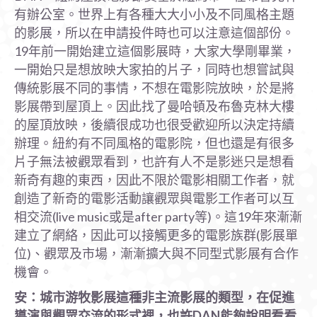
有辦公室。世界上有各種大大小小及不同風格主題
的影展，所以在申請投件時也可以注意這個部份。
19年前一開始建立這個影展時，大家大學剛畢業，
一開始只是想放映大家拍的片子，同時也想嘗試與
傳統影展不同的事情，不想在電影院放映，於是將
影展帶到屋頂上。因此找了曼哈頓及布魯克林大樓
的屋頂放映，後續很成功也很受歡迎所以決定持續
辦理。紐約有不同風格的電影院，但也還是有很多
片子無法被觀眾看到，也許有人不是影迷只是想看
新奇有趣的東西，因此不限於電影相關工作者，就
創造了新奇的電影活動讓觀眾與電影工作者可以互
相交流(live music或是after party等)。這19年來漸漸
建立了網絡，因此可以接觸更多的電影族群(影展單
位)、觀眾及市場，漸漸擴大與不同型式影展有合作
機會。
安：城市游牧影展這種非主流影展的類型，在促進
導演與觀眾交流的形式裡，也許DAN
能夠說明看看