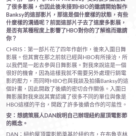
了很多影展，也因此後來接到HBO
的邀請開始製作
Banksy
的這部影片，那這是個什麼樣的狀態，有些
什麼樣的溝通呢？前面這部片子去了這麼多影展，
是否有某種程度上影響了HBO
對你的了解進而邀請
你？
CHRIS：第一部片花了四年作創作，後來入圍日舞
影展。但其實在那之前就已經與HBO有所接洽，所
以我們是一起去參與日舞影展。對我來說這是一個
很好的機會，因為這樣我就不需要另外處理行銷電
影的壓力，而同時HBO也與我談及拍攝Banksy的這
個計畫，因此開啟了後續的密切合作關係。入圍日
舞影展對我來說其實認識了很多不同的單位與像是
HBO這樣的平台，開啟了許多後續合作的可能性。
安：想請策展人DAN
說明自己辦理紐約屋頂電影節
的概念。
DAN：紐約屋頂電影節奠基於紐約市，在布魯克林