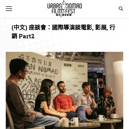
Sear
(中文) 座談會：國際導演談電影, 影展, 行
銷 Part2
You are here: