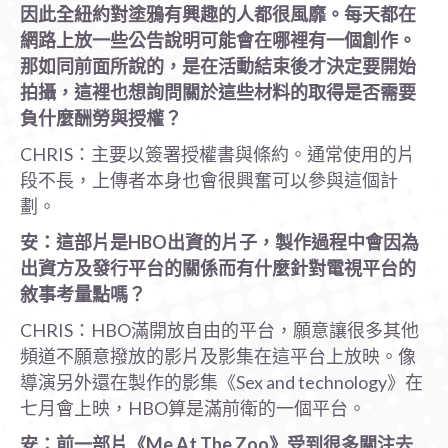
因此全紐約對塗鴉有興趣的人都很風靡。每天都在
網路上放一些公告說明可能會在哪裡有一個創作。
那如同前面所說的，是在活動結束後才決定要開始
拍攝，這裡也想詢問關於這些材料的取得是否需要
負什麼酬勞與授權？
CHRIS：主要以簽署授權書與條約。通常使用的片
段不長，上傳者本身也會很興奮可以參與這個計
劃。
安：這部片是HBO
出資的片子，製作過程中會因為
出資方及發行平台的關係而有什麼針對電視平台的
敘事考量點嗎？
CHRIS：HBO滿開放自由的平台，願意讓很多其他
頻道不願意撥放的影片及影集在這平台上放映。像
導演另外還在製作的影集《Sex and technology》在
七月會上映，HBO算是滿前衛的一個平台。
安：前一部片《Me At The Zoo
》受到很多關注去