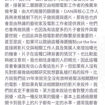
選，接著第二層篩選交由相關電影工作者的推薦來
做考量，由大約兩層的篩選後，DAN與核心工作人
員再來根據剩下的片子做挑選與選片，那有些也許
會是由熟識的藝術家及電影工作者提供資訊，他們
也會再做挑選。也因為有這麼多的片子會投件與需
要挖掘，也因此與各個電影節的聯繫是很重要的，
甚至是說，如果可以跳過這種海選機制cut the line
直接將影片交與相關工作人員及策展人來增加曝光
的機會，片子在這種口碑背書的情況下，也比較能
夠被注意到。我也相信身邊的人的眼光，因此這種
背書會讓我有信心去看這些片子。但如果有人沒有
先對影展做過相關研究就想要亂槍打鳥的投件，比
方說我們這19年來就完全沒有放映過幫派相關題材
的電影，那如果有幫派相關題材的影片來投件，我
們就肯定不會錄取。某方面來說這也會對雙方造成
困擾，成為一種反效果的騷擾。基本上能通過層層
關卡到我手上的片子都有一定的水準，通常我都會