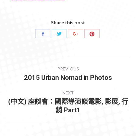
Share this post
Share
Share
Share
Share
with
with
with
with
Twitter
Pinterest
Facebook
Google+
POST
PREVIOUS
NAVIGATION
2015 Urban Nomad in Photos
Previous
post:
NEXT
(中文) 座談會：國際導演談電影, 影展, 行
Next
銷 Part1
post: