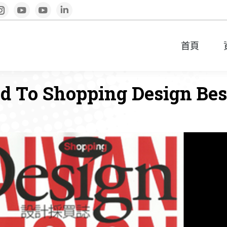
book
Instagram
YouTube
YouTube
Linkedin
首頁
首頁
 To Shopping Design Bes