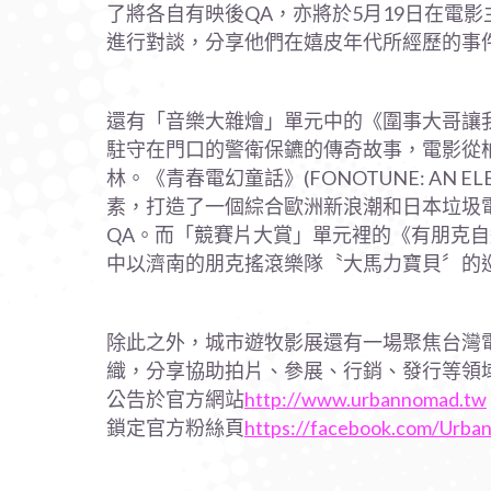
了將各自有映後QA，亦將於5月19日在電影主題公
進行對談，分享他們在嬉皮年代所經歷的事
還有「音樂大雜燴」單元中的《圍事大哥讓我進去吧》(
駐守在門口的警衛保鑣的傳奇故事，電影從柏
林。《青春電幻童話》(FONOTUNE: AN E
素，打造了一個綜合歐洲新浪潮和日本垃圾
QA。而「競賽片大賞」單元裡的《有朋克
中以濟南的朋克搖滾樂隊〝大馬力寶貝〞的
除此之外，城市遊牧影展還有一場聚焦台灣電
織，分享協助拍片、參展、行銷、發行等領域
公告於官方網站
http://www.urbannomad.tw
鎖定官方粉絲頁
https://facebook.com/Urb