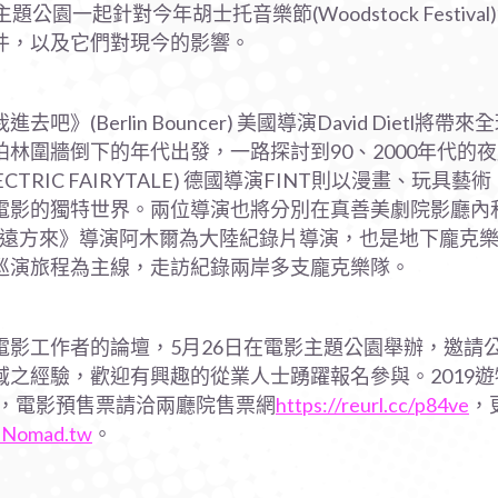
園一起針對今年胡士托音樂節(Woodstock Festival
件，以及它們對現今的影響。
Berlin Bouncer) 美國導演David Dietl將
林圍牆倒下的年代出發，一路探討到90、2000年代的
LECTRIC FAIRYTALE) 德國導演FINT則以漫畫、玩具
電影的獨特世界。兩位導演也將分別在真善美劇院影廳內
自遠方來》導演阿木爾為大陸紀錄片導演，也是地下龐克
巡演旅程為主線，走訪紀錄兩岸多支龐克樂隊。
影工作者的論壇，5月26日在電影主題公園舉辦，邀請
之經驗，歡迎有興趣的從業人士踴躍報名參與。2019
，電影預售票請洽兩廳院售票網
https://reurl.cc/p84ve
，
anNomad.tw
。