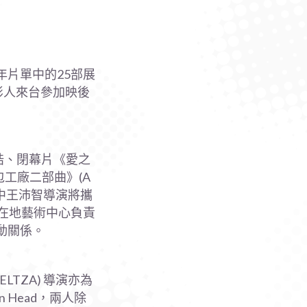
年片單中的25部展
影人來台參加映後
演吳皓、閉幕片《愛之
和《麵包工廠二部曲》(A
儀。其中王沛智導演將攜
北在地藝術中心負責
動關係。
TZA) 導演亦為
n Head，兩人除