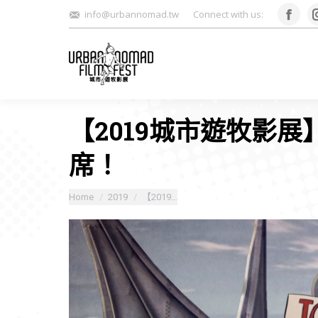
info@urbannomad.tw
Connect with us:
Face
【2019城市遊牧影
席！
You are here:
Home
2019
【2019…