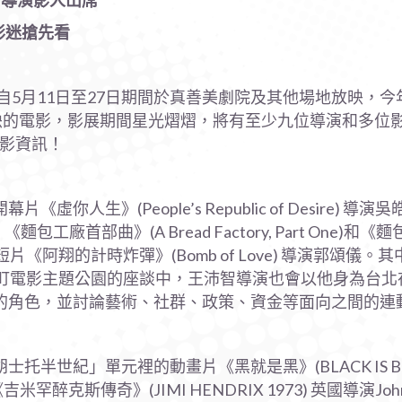
裔導演影人出席
影迷搶先看
自5月11日至27日期間於真善美劇院及其他場地放映，今
映的電影，影展期間星光熠熠，將有至少九位導演和多位
電影資訊！
生》(People’s Republic of Desire) 導
娟、《麵包工廠首部曲》(A Bread Factory, Part One)
王沛智，以及短片《阿翔的計時炸彈》(Bomb of Love) 導演郭頌
門町電影主題公園的座談中，王沛智導演也會以他身為台
的角色，並討論藝術、社群、政策、資金等面向之間的連
半世紀」單元裡的動畫片《黑就是黑》(BLACK IS BEL
吉米罕醉克斯傳奇》(JIMI HENDRIX 1973) 英國導演Joh