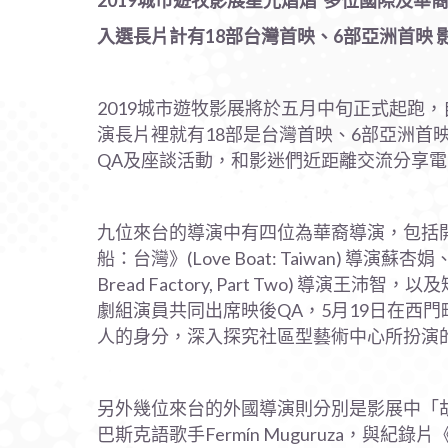
2019
城市遊牧影展星光熠熠
多位國際及華
入選長片計有
18
部台灣首映、
6
部亞洲首映
2019城市遊牧影展將於五月中旬正式起跑，
演長片裡就有18部是台灣首映、6部亞洲首
QA及座談活動，和影迷們近距離交流分享
九位來台的導演中有四位為華裔導演，包括開幕片《虛你人
船：台灣》(Love Boat: Taiwan) 導演蘇杏
Bread Factory, Part Two) 導演
劇組演員共同出席映後QA，5月19日在西
人的身分，深入探究社區型藝術中心所扮演
另外幾位來台的外國導演則分別是影展中「胡士托
巴斯克語歌手Fermín Muguruza，與紀錄片《