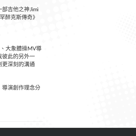
部吉他之神Jimi
吉米罕醉克斯傳奇》
、大象體操MV導
找彼此的另外一
到更深刻的溝通
：導演創作理念分