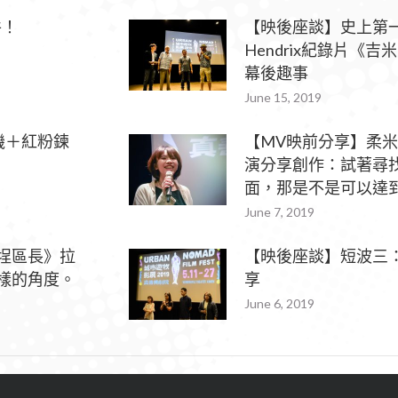
件！
【映後座談】史上第一
Hendrix紀錄片《
幕後趣事
June 15, 2019
機＋紅粉鍊
【MV映前分享】柔米
演分享創作：試著尋
面，那是不是可以達
June 7, 2019
埕區長》拉
【映後座談】短波三
樣的角度。
享
June 6, 2019