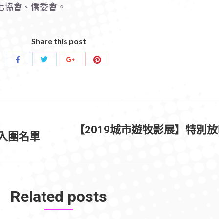
化協會、僑委會。
Share this post
Share
Share
Share
Share
with
with
with
with
Twitter
Pinterest
Facebook
Google+
【2019城市遊牧影展】特別
 入圍名單
Next
post:
Related posts