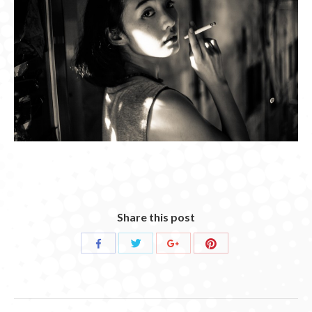
Share this post
Share
Share
Share
Share
with
with
with
with
Twitter
Pinterest
Facebook
Google+
POST