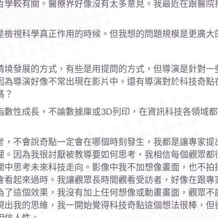
哲學較有關。醫療界好像沒有太多意見。我最近在跟醫院
是檢視科學真正作用的時候。但我想的問題規模是更廣大
情境發展的方式，有些是用提問的方式，但導演是針對一
為導演好像不常出現在影片中。還有導演對於科技奇點在
嗎？
指數性成長，不論數據庫或3D列印，在資訊科技各領域
考，不會說奇點一定會在哪個時刻發生，我都是讓專家提
理。因為我很討厭被教導要如何思考，我相信每個觀眾都
關中思考未來科技走向。影像中我不加想像畫面，也不拍
會看起來過時。我讓觀眾長時間觀看受訪者，好像在跟專
為了這個效果，我沒有加上任何想像或動畫畫面，觀眾不
現出我的思維，我一開始覺得科技奇點這個想法很棒，但
相信人性。