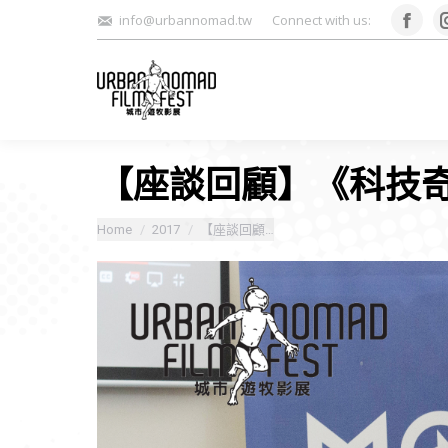
info@urbannomad.tw
Connect with us:
Face
【座談回顧】《科技
You are here:
Home
2017
【座談回顧…